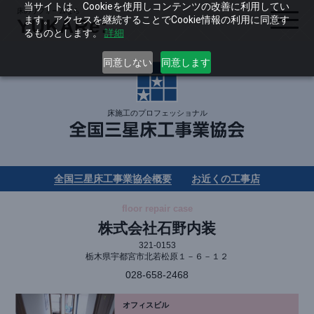
当サイトは、Cookieを使用しコンテンツの改善に利用してい
ます。アクセスを継続することでCookie情報の利用に同意す
るものとします。
詳細
同意しない
同意します
床施工のプロフェッショナル
全国三星床工事業協会概要
お近くの工事店
floor repair case
株式会社石野内装
321-0153
栃木県宇都宮市北若松原１－６－１２
028-658-2468
オフィスビル