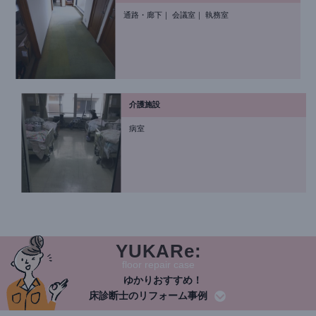
通路・廊下
会議室
執務室
介護施設
病室
floor repair case
ゆかりおすすめ！
床診断士のリフォーム事例